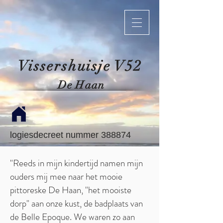
Vissershuisje V52
De Haan
logiesdecreet nummer 388874
"Reeds in mijn kindertijd namen mijn
ouders mij mee naar het mooie
pittoreske De Haan, "het mooiste
dorp" aan onze kust, de badplaats van
de Belle Epoque. We waren zo aan