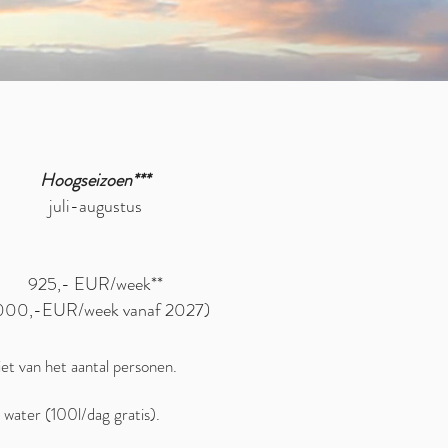
Hoogseizoen***
juli-augustus
925,- EUR/week**
000,-EUR/week vanaf 2027)
iet van het aantal personen.
 water (100l/dag gratis).