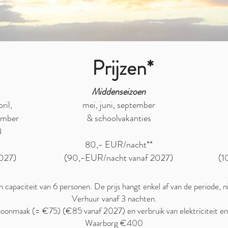
Prijzen*
Middenseizoen
pril,
mei, juni, september
ember
& schoolvakanties
)
80,- EUR/nacht**
027)
(90,-EUR/nacht vanaf 2027)
(1
 capaciteit van 6 personen. De prijs hangt enkel af van de periode, n
Verhuur vanaf 3 nachten.
choonmaak (= €75) (€85 vanaf 2027) en verbruik van elektriciteit en
Waarborg €400