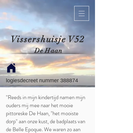
Vissershuisje V52
De Haan
logiesdecreet nummer 388874
"Reeds in mijn kindertijd namen mijn
ouders mij mee naar het mooie
pittoreske De Haan, "het mooiste
dorp" aan onze kust, de badplaats van
de Belle Epoque. We waren zo aan