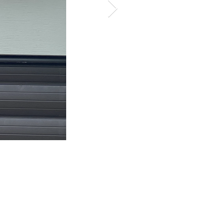
Zijgevel - ingang
Ingang via poortje
aanpalende privéparkeerpl