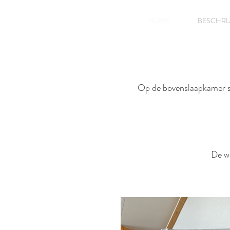
HOME
BESCHRI
Op de bovenslaapkamer st
De wc