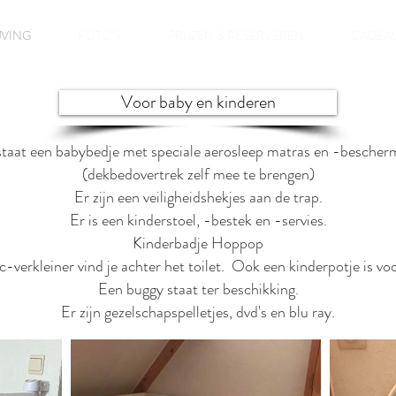
JVING
FOTO'S
PRIJZEN & RESERVEREN
CADEA
Voor baby en kinderen
aat een babybedje met speciale aerosleep matras en -bescherm
(dekbedovertrek zelf mee te brengen)
Er zijn een veiligheidshekjes aan de trap.
Er is een kinderstoel, -bestek en -servies.
Kinderbadje Hoppop
-verkleiner vind je achter het toilet. Ook een kinderpotje is voo
Een buggy staat ter beschikking.
Er zijn gezelschapspelletjes, dvd's en blu ray.